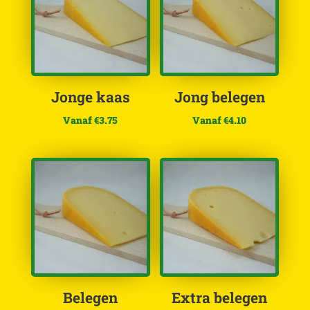
Jonge kaas
Jong belegen
Vanaf
€
3.75
Vanaf
€
4.10
Belegen
Extra belegen