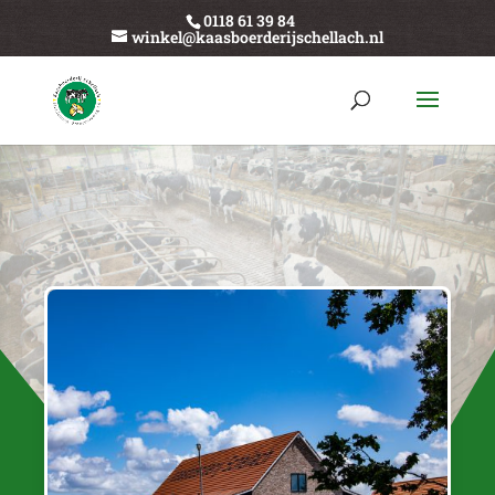
0118 61 39 84
winkel@kaasboerderijschellach.nl