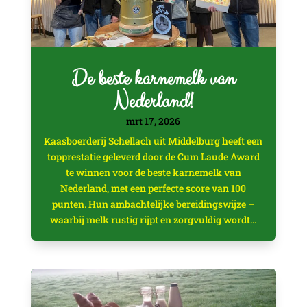
De beste karnemelk van
Nederland!
mrt 17, 2026
Kaasboerderij Schellach uit Middelburg heeft een
topprestatie geleverd door de Cum Laude Award
te winnen voor de beste karnemelk van
Nederland, met een perfecte score van 100
punten. Hun ambachtelijke bereidingswijze –
waarbij melk rustig rijpt en zorgvuldig wordt...