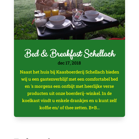
Bed & Breakfast Schellach
dec 17, 2018
Naast het huis bij Kaasboerderij Schellach bieden
wij u een gastenverblijf met een comfortabel bed
en 's morgens een ontbijt met heerlijke verse
producten uit onze boerderij-winkel. In de
koelkast vindt u enkele drankjes en u kunt zelf
koffie en/ of thee zetten. B+B...