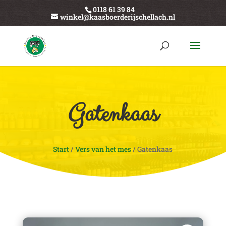
0118 61 39 84
winkel@kaasboerderijschellach.nl
Gatenkaas
Start
/
Vers van het mes
/ Gatenkaas