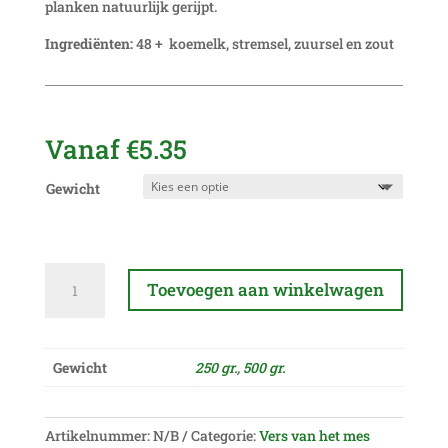
planken natuurlijk gerijpt.
Ingrediënten:
48 + koemelk, stremsel, zuursel en zout
Vanaf
€
5.35
Gewicht
Gatenkaas
Toevoegen aan winkelwagen
aantal
A
l
Gewicht
250 gr.
,
500 gr.
t
e
r
Artikelnummer:
N/B
Categorie:
Vers van het mes
n