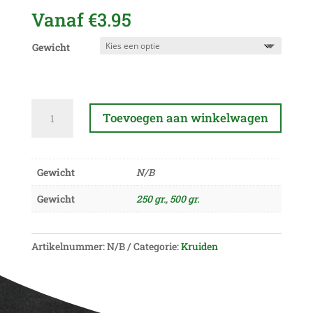
Vanaf
€
3.95
Gewicht
Jong
Toevoegen aan winkelwagen
komijn
aantal
A
l
Gewicht
N/B
t
e
Gewicht
250 gr.
,
500 gr.
r
n
a
Artikelnummer:
N/B
Categorie:
Kruiden
t
i
v
e