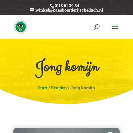
0118 61 39 84
winkel@kaasboerderijschellach.nl
Jong komijn
Start
/
Kruiden
/ Jong komijn