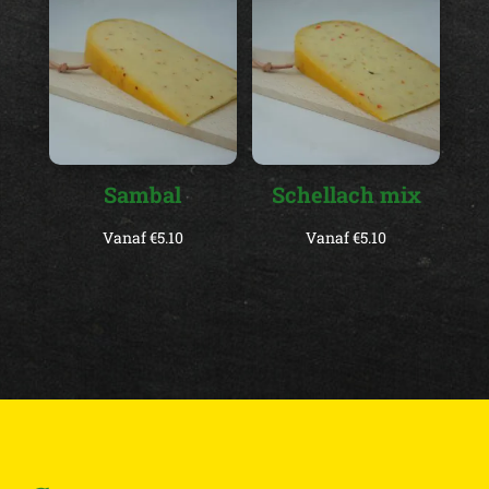
Sambal
Schellach mix
Vanaf
€
5.10
Vanaf
€
5.10