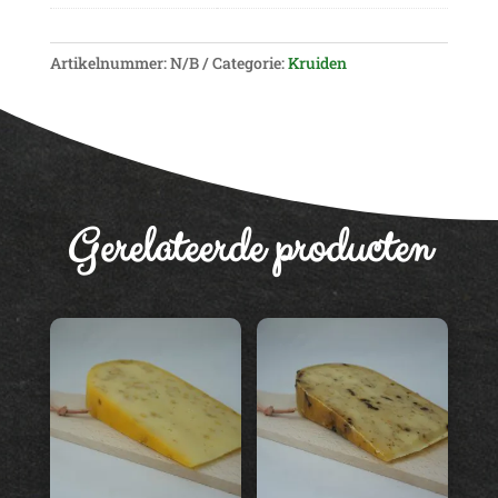
e
r
Artikelnummer:
N/B
Categorie:
Kruiden
n
a
t
i
v
e
Gerelateerde producten
: