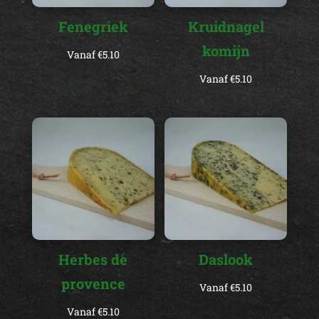
Fenegriek
Kruidnagel
komijn
Vanaf
€
5.10
Vanaf
€
5.10
Herbes de
Daslook
provence
Vanaf
€
5.10
Vanaf
€
5.10