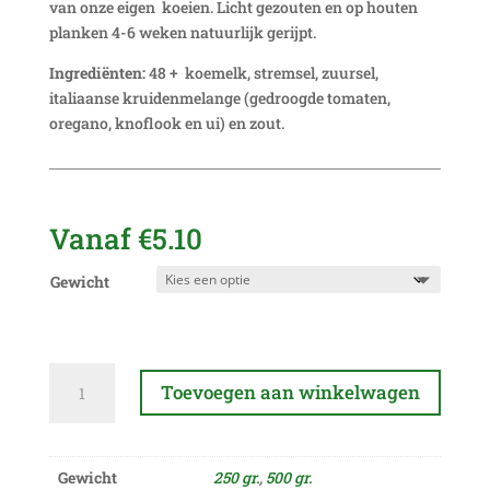
van onze eigen koeien. Licht gezouten en op houten
planken 4-6 weken natuurlijk gerijpt.
Ingrediënten:
48 + koemelk, stremsel, zuursel,
italiaanse kruidenmelange (gedroogde tomaten,
oregano, knoflook en ui) en zout.
Vanaf
€
5.10
Gewicht
Italiaanse
Toevoegen aan winkelwagen
melange
aantal
A
l
Gewicht
250 gr.
,
500 gr.
t