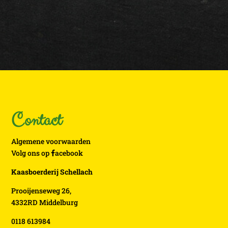
Contact
Algemene voorwaarden
Volg ons op
acebook
Kaasboerderij Schellach
Prooijenseweg 26,
4332RD Middelburg
0118 613984