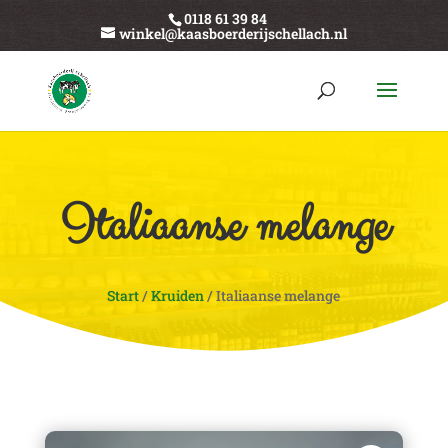
0118 61 39 84
winkel@kaasboerderijschellach.nl
Italiaanse melange
Start
/
Kruiden
/ Italiaanse melange