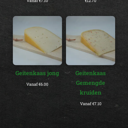
Vanaf
€
7.10
€
12.70
Geitenkaas jong
Geitenkaas
Gemengde
Vanaf
€
6.00
kruiden
Vanaf
€
7.10