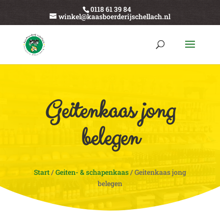
0118 61 39 84
winkel@kaasboerderijschellach.nl
Geitenkaas jong
belegen
Start
/
Geiten- & schapenkaas
/ Geitenkaas jong
belegen