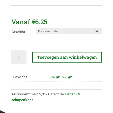
Vanaf
€
6.25
Gewicht
Geitenkaas
Toevoegen aan winkelwagen
jong
belegen
A
aantal
l
Gewicht
250 gr.
,
500 gr.
t
e
r
Artikelnummer:
N/B
Categorie:
Geiten- &
n
schapenkaas
a
t