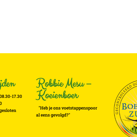
Vanaf
€
7.10
€
12.70
jden
Robbie Mesu –
Koeienboer
08.30-17.30
0
"Heb je ons voetstappenspoor
 gesloten
al eens gevolgd?"