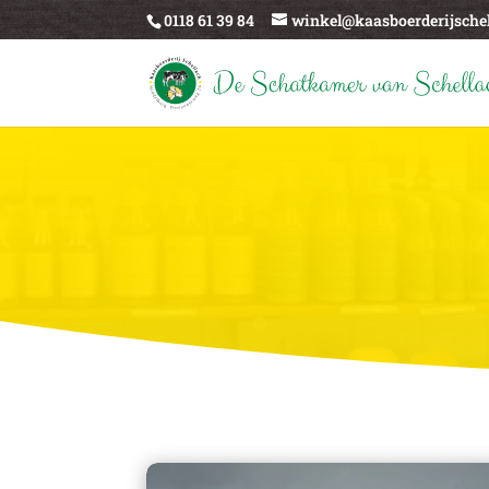
0118 61 39 84
winkel@kaasboerderijschel