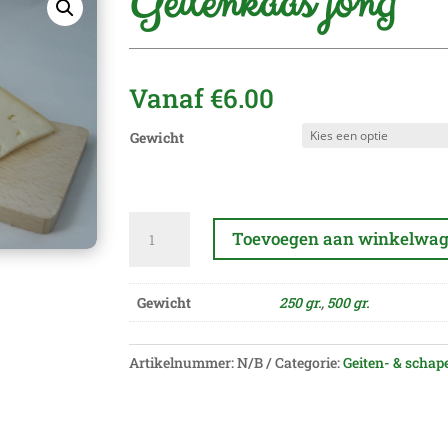
Geitenkaas jong
Vanaf
€
6.00
Gewicht
Geitenkaas
Toevoegen aan winkelwa
jong
aantal
A
l
Gewicht
250 gr.
,
500 gr.
t
e
Artikelnummer:
N/B
Categorie:
Geiten- & scha
r
n
a
t