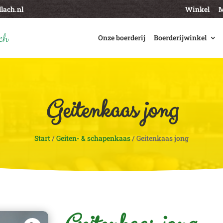
lach.nl
Winkel
M
Onze boerderij
Boerderijwinkel
Geitenkaas jong
Start
/
Geiten- & schapenkaas
/ Geitenkaas jong