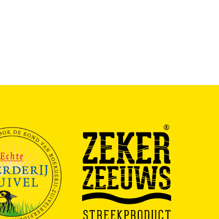
Vanaf
€
6.25