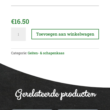
€
16.50
Schapenkaas
A
Toevoegen aan winkelwagen
bolletje
l
naturel
t
(500
e
gr)
Categorie:
Geiten- & schapenkaas
r
aantal
n
a
t
i
v
e
Gerelateerde producten
: