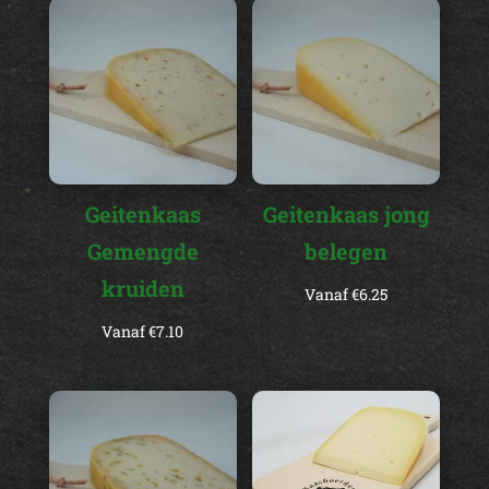
Geitenkaas
Geitenkaas jong
Gemengde
belegen
kruiden
Vanaf
€
6.25
Vanaf
€
7.10