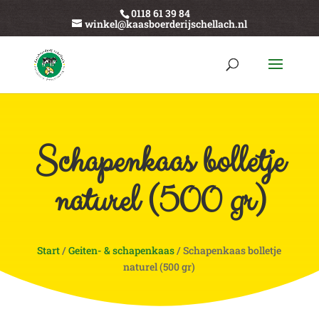
0118 61 39 84
winkel@kaasboerderijschellach.nl
Schapenkaas bolletje
naturel (500 gr)
Start
/
Geiten- & schapenkaas
/ Schapenkaas bolletje
naturel (500 gr)