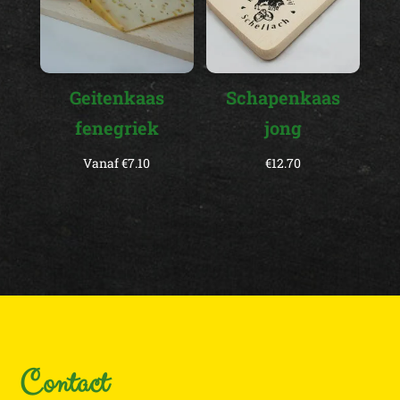
Geitenkaas
Schapenkaas
fenegriek
jong
Vanaf
€
7.10
€
12.70
Contact