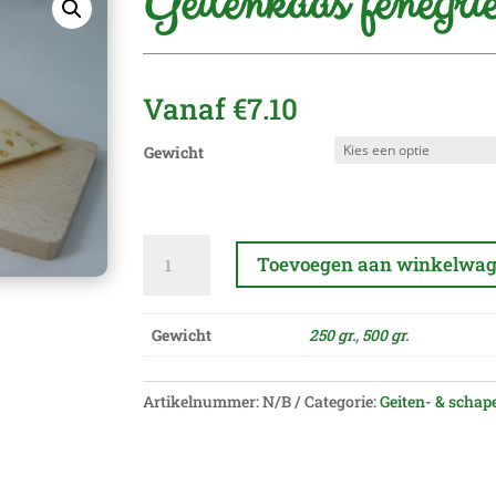
Geitenkaas fenegri
Vanaf
€
7.10
Gewicht
Geitenkaas
Toevoegen aan winkelwa
fenegriek
aantal
A
l
Gewicht
250 gr.
,
500 gr.
t
e
Artikelnummer:
N/B
Categorie:
Geiten- & scha
r
n
a
t