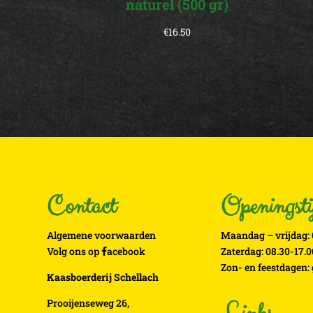
naturel (500 gr)
€
16.50
Contact
Openingsti
Algemene voorwaarden
Maandag – vrijdag: 
Volg ons op
acebook
Zaterdag: 08.30-17.0
Zon- en feestdagen:
Kaasboerderij Schellach
Prooijenseweg 26,