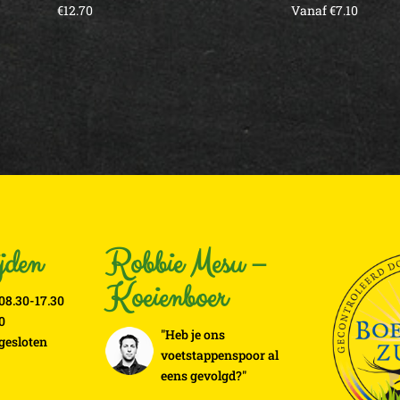
€
12.70
Vanaf
€
7.10
jden
Robbie Mesu –
Koeienboer
08.30-17.30
0
"Heb je ons
 gesloten
voetstappenspoor al
eens gevolgd?"