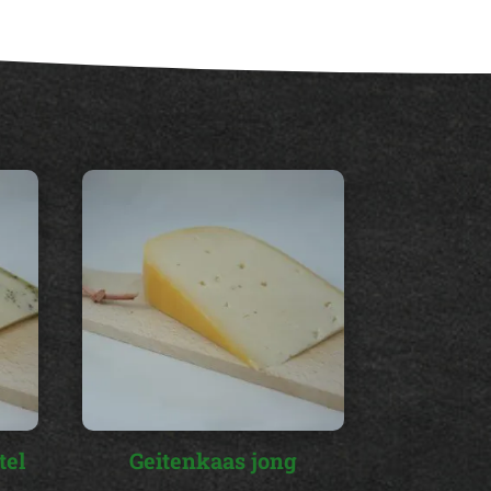
tel
Geitenkaas jong