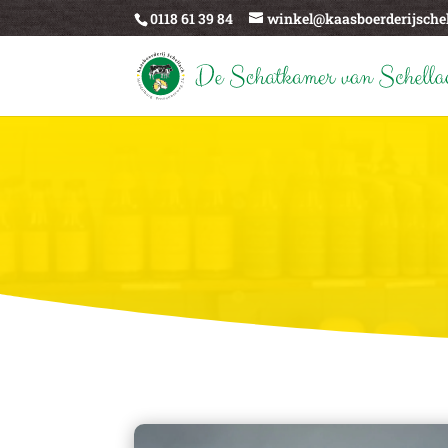
0118 61 39 84
winkel@kaasboerderijschel