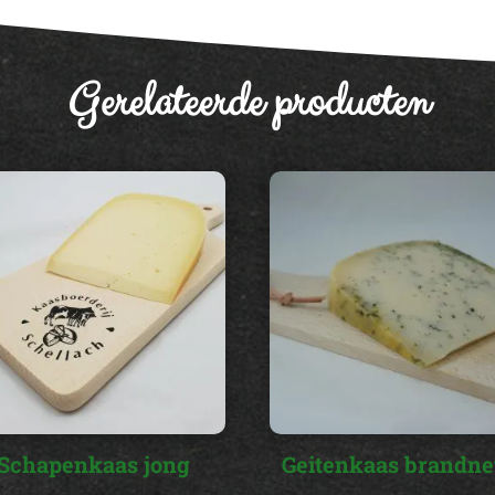
i
v
e
Gerelateerde producten
:
Schapenkaas jong
Geitenkaas brandne