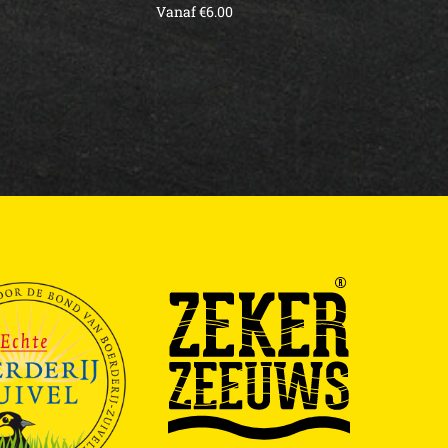
Vanaf
€
6.00