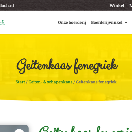
lach.nl
Winkel
M
Onze boerderij
Boerderijwinkel
Geitenkaas fenegriek
Start
/
Geiten- & schapenkaas
/ Geitenkaas fenegriek