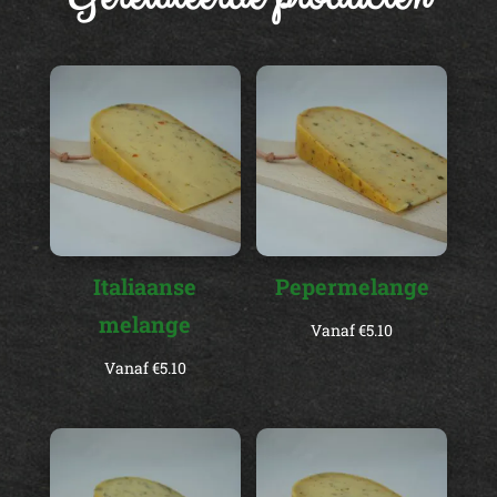
Italiaanse
Pepermelange
melange
Vanaf
€
5.10
Vanaf
€
5.10