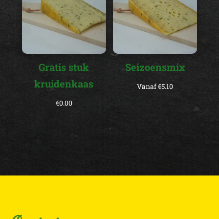
Gratis stuk
Seizoensmix
kruidenkaas
Vanaf
€
5.10
€
0.00