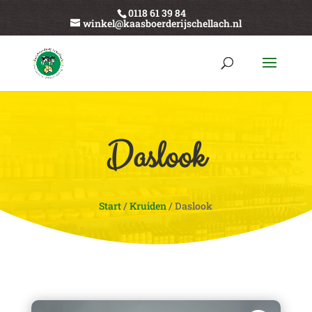
0118 61 39 84
winkel@kaasboerderijschellach.nl
Daslook
Start
/
Kruiden
/ Daslook