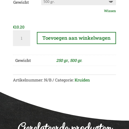
Gewicht
Wissen
€
10.20
Daslook
Toevoegen aan winkelwagen
aantal
A
l
Gewicht
250 gr.
,
500 gr.
t
e
r
Artikelnummer:
N/B
Categorie:
Kruiden
n
a
t
i
v
e
Gerelateerde producten
: