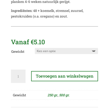
planken 4-6 weken natuurlijk gerijpt.
Ingrediënten:
48 + koemelk, stremsel, zuursel,
pestokruiden (o.a. oregano) en zout.
Vanaf
€
5.10
Gewicht
Pesto
Toevoegen aan winkelwagen
aantal
A
l
Gewicht
250 gr.
,
500 gr.
t
e
r