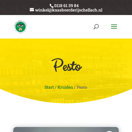
0118 61 39 84
winkel@kaasboerderijschellach.nl
Pesto
Start
/
Kruiden
/ Pesto