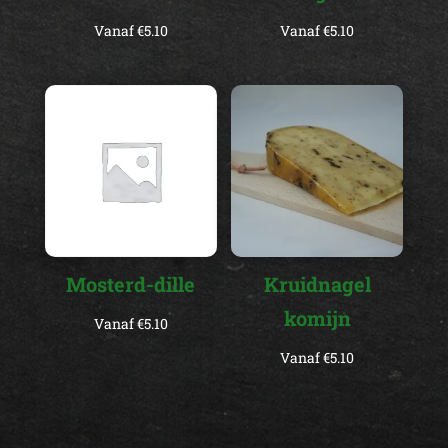
Vanaf
€
5.10
Vanaf
€
5.10
Mosterd-dille
Kruidnagel
komijn
Vanaf
€
5.10
Vanaf
€
5.10