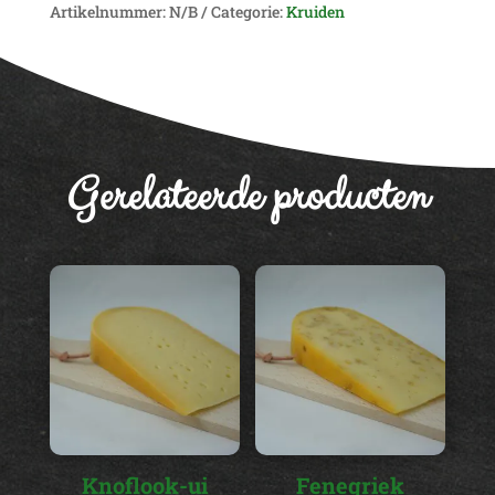
Artikelnummer:
N/B
Categorie:
Kruiden
n
a
t
i
v
e
Gerelateerde producten
:
Knoflook-ui
Fenegriek