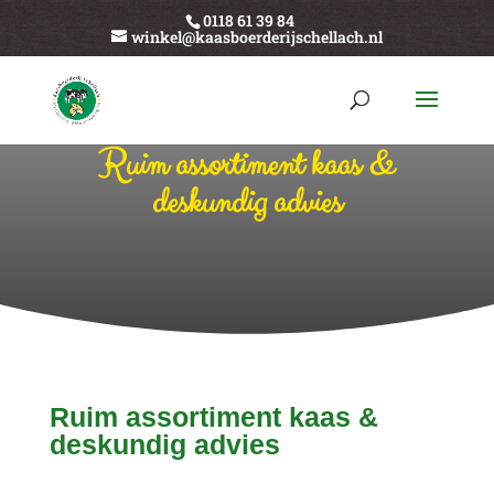
0118 61 39 84
winkel@kaasboerderijschellach.nl
Ruim assortiment kaas &
deskundig advies
Ruim assortiment kaas &
deskundig advies