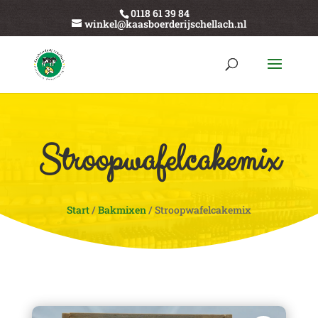
0118 61 39 84
winkel@kaasboerderijschellach.nl
Stroopwafelcakemix
Start
/
Bakmixen
/ Stroopwafelcakemix