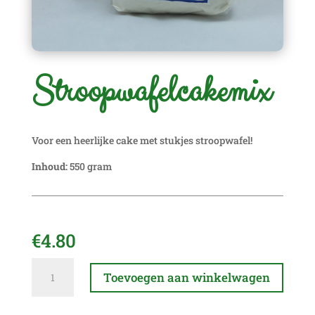
Stroopwafelcakemix
Voor een heerlijke cake met stukjes stroopwafel!
Inhoud:
550 gram
€
4.80
Stroopwafelcakemix
A
Toevoegen aan winkelwagen
aantal
l
t
e