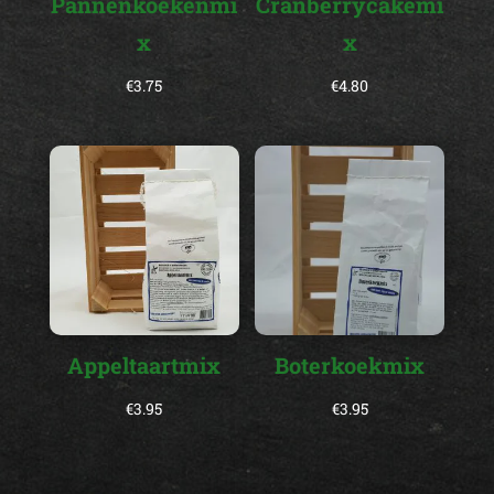
Pannenkoekenmi
Cranberrycakemi
x
x
€
3.75
€
4.80
Appeltaartmix
Boterkoekmix
€
3.95
€
3.95