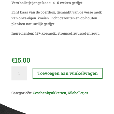
Vers bolletje jonge kaas: 4 -6 weken gerijpt.
Echt kaas van de boerderij, gemaakt van de verse melk
van onze eigen koeien. Licht gezouten en op houten
planken natuurlijk gerijpt.
Ingrediënten:
48+ koemelk, stremsel, zuursel en zout.
€
15.00
Kilo
A
Toevoegen aan winkelwagen
bolletje
l
Jonge
t
kaas
e
aantal
Categorieën:
Geschenkpakketten
,
Kilobolletjes
r
n
a
t