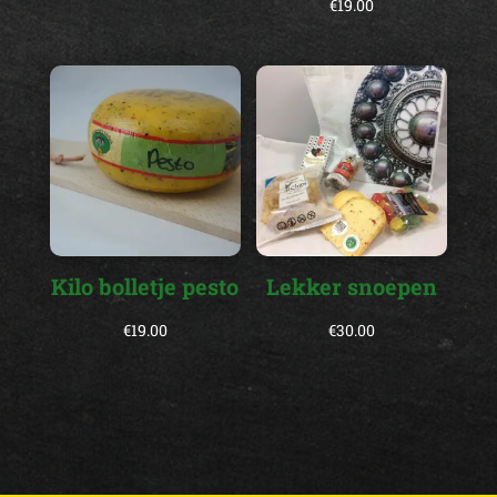
€
19.00
Kilo bolletje pesto
Lekker snoepen
€
19.00
€
30.00