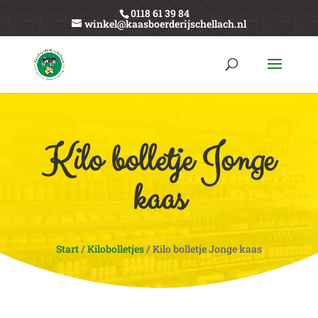
0118 61 39 84
winkel@kaasboerderijschellach.nl
Kilo bolletje Jonge
kaas
Start
/
Kilobolletjes
/ Kilo bolletje Jonge kaas