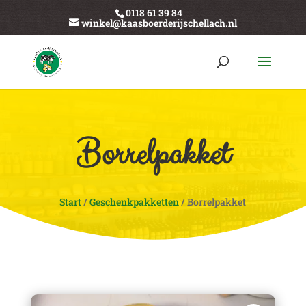
0118 61 39 84
winkel@kaasboerderijschellach.nl
Borrelpakket
Start
/
Geschenkpakketten
/ Borrelpakket