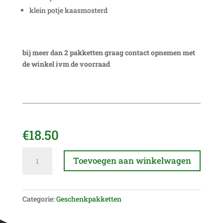
klein potje kaasmosterd
bij meer dan 2 pakketten graag contact opnemen met
de winkel ivm de voorraad
€
18.50
Borrelpakket
A
Toevoegen aan winkelwagen
aantal
l
t
e
Categorie:
Geschenkpakketten
r
n
a